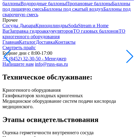
баллоны
Водородные баллоны
Пропановые баллоны
Баллоны
под пищевую смесь
Баллоны под сжатый воздух
Баллоны под
сварочную смесь
Прочее
Сосуды Дьюара
Криоцилиндры
SodaStream и Home
Bar
Заправка гидроаккумуляторов
ТО газовых баллонов
ТО
криогенного оборудования
Главная
Каталог
Доставка
Контакты
Смотреть прайс
Будние дни с 8:00-17:00
+7 (8452) 32-30-50 - Менеджер
Напишите нам
info@russ-gas.ru
Техническое обслуживане:
Криогенного оборудования
Газификаторов холодных криогенных
Медицинское оборудование систем подачи кислорода
медицинского.
Этапы освидетельствования
Оценка герметичности внутреннего сосуда