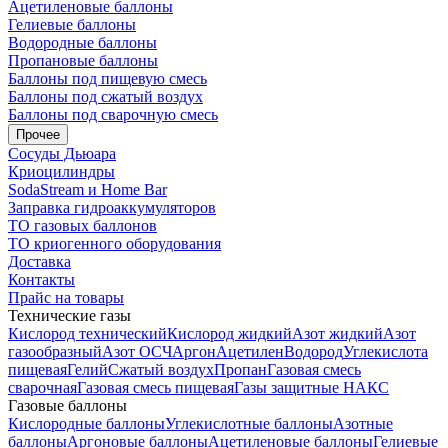
Ацетиленовые баллоны
Гелиевые баллоны
Водородные баллоны
Пропановые баллоны
Баллоны под пищевую смесь
Баллоны под сжатый воздух
Баллоны под сварочную смесь
Прочее
Сосуды Дьюара
Криоцилиндры
SodaStream и Home Bar
Заправка гидроаккумуляторов
ТО газовых баллонов
ТО криогенного оборудования
Доставка
Контакты
Прайс на товары
Технические газы
Кислород технический
Кислород жидкий
Азот жидкий
Азот
газообразный
Азот ОСЧ
Аргон
Ацетилен
Водород
Углекислота
пищевая
Гелий
Сжатый воздух
Пропан
Газовая смесь
сварочная
Газовая смесь пищевая
Газы защитные НАКС
Газовые баллоны
Кислородные баллоны
Углекислотные баллоны
Азотные
баллоны
Аргоновые баллоны
Ацетиленовые баллоны
Гелиевые