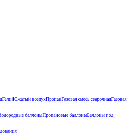
я
Гелий
Сжатый воздух
Пропан
Газовая смесь сварочная
Газовая
Водородные баллоны
Пропановые баллоны
Баллоны под
удования