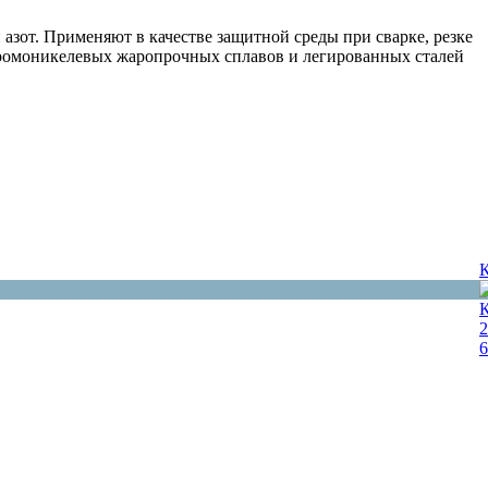
азот. Применяют в качестве защитной среды при сварке, резке
хромоникелевых жаропрочных сплавов и легированных сталей
К
2
6