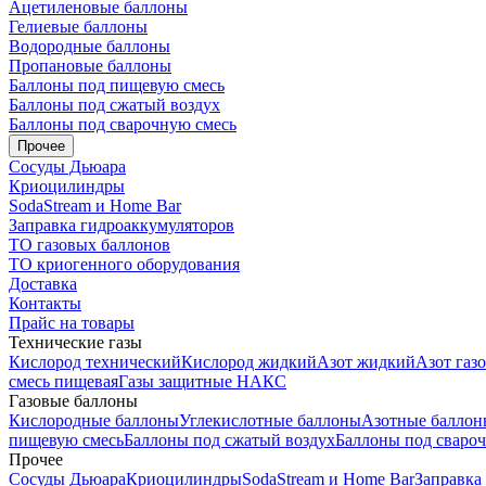
Ацетиленовые баллоны
Гелиевые баллоны
Водородные баллоны
Пропановые баллоны
Баллоны под пищевую смесь
Баллоны под сжатый воздух
Баллоны под сварочную смесь
Прочее
Сосуды Дьюара
Криоцилиндры
SodaStream и Home Bar
Заправка гидроаккумуляторов
ТО газовых баллонов
ТО криогенного оборудования
Доставка
Контакты
Прайс на товары
Технические газы
Кислород технический
Кислород жидкий
Азот жидкий
Азот газ
смесь пищевая
Газы защитные НАКС
Газовые баллоны
Кислородные баллоны
Углекислотные баллоны
Азотные баллон
пищевую смесь
Баллоны под сжатый воздух
Баллоны под сваро
Прочее
Сосуды Дьюара
Криоцилиндры
SodaStream и Home Bar
Заправка