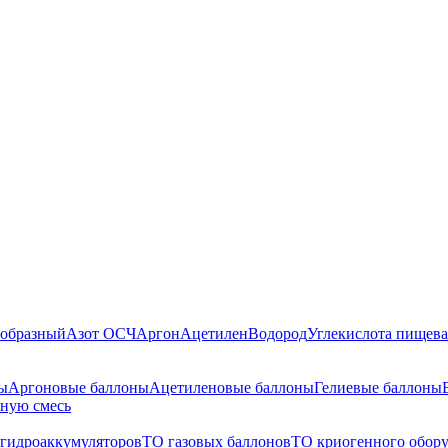
ообразный
Азот ОСЧ
Аргон
Ацетилен
Водород
Углекислота пищева
ы
Аргоновые баллоны
Ацетиленовые баллоны
Гелиевые баллоны
чную смесь
 гидроаккумуляторов
ТО газовых баллонов
ТО криогенного обор