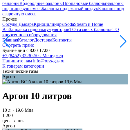
баллоны
Водородные баллоны
Пропановые баллоны
Баллоны
под пищевую смесь
Баллоны под сжатый воздух
Баллоны под
сварочную смесь
Прочее
Сосуды Дьюара
Криоцилиндры
SodaStream и Home
Bar
Заправка гидроаккумуляторов
ТО газовых баллонов
ТО
криогенного оборудования
Главная
Каталог
Доставка
Контакты
Смотреть прайс
Будние дни с 8:00-17:00
+7 (8452) 32-30-50 - Менеджер
Напишите нам
info@russ-gas.ru
К товарам категории
Технические газы
Аргон
Аргон 10 литров
10 л. - 19,6 Мпа
1 200
цена за шт.
Аргон