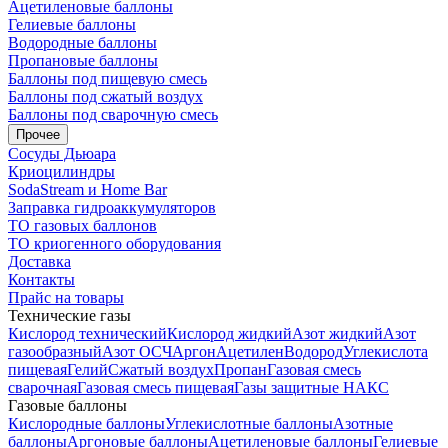
Ацетиленовые баллоны
Гелиевые баллоны
Водородные баллоны
Пропановые баллоны
Баллоны под пищевую смесь
Баллоны под сжатый воздух
Баллоны под сварочную смесь
Прочее
Сосуды Дьюара
Криоцилиндры
SodaStream и Home Bar
Заправка гидроаккумуляторов
ТО газовых баллонов
ТО криогенного оборудования
Доставка
Контакты
Прайс на товары
Технические газы
Кислород технический
Кислород жидкий
Азот жидкий
Азот
газообразный
Азот ОСЧ
Аргон
Ацетилен
Водород
Углекислота
пищевая
Гелий
Сжатый воздух
Пропан
Газовая смесь
сварочная
Газовая смесь пищевая
Газы защитные НАКС
Газовые баллоны
Кислородные баллоны
Углекислотные баллоны
Азотные
баллоны
Аргоновые баллоны
Ацетиленовые баллоны
Гелиевые