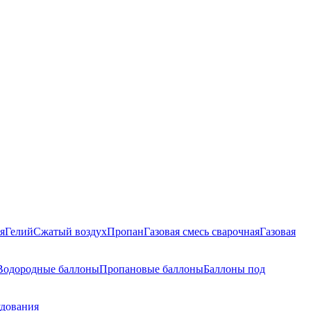
я
Гелий
Сжатый воздух
Пропан
Газовая смесь сварочная
Газовая
Водородные баллоны
Пропановые баллоны
Баллоны под
удования