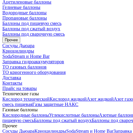
Ацетиленовые баллоны
Гелиевые баллоны
Водородные баллоны
Пропановые баллоны
Баллоны под пищевую смесь
Баллоны под сжатый воздух
Баллоны под сварочную смесь
Прочее
Сосуды Дьюара
Криоцилиндры
SodaStream и Home Bar
Заправка гидроаккумуляторов
ТО газовых баллонов
ТО криогенного оборудования
Доставка
Контакты
Прайс на товары
Технические газы
Кислород технический
Кислород жидкий
Азот жидкий
Азот газ
смесь пищевая
Газы защитные НАКС
Газовые баллоны
Кислородные баллоны
Углекислотные баллоны
Азотные баллон
пищевую смесь
Баллоны под сжатый воздух
Баллоны под сваро
Прочее
Сосуды Дьюара
Криоцилиндры
SodaStream и Home Bar
Заправка