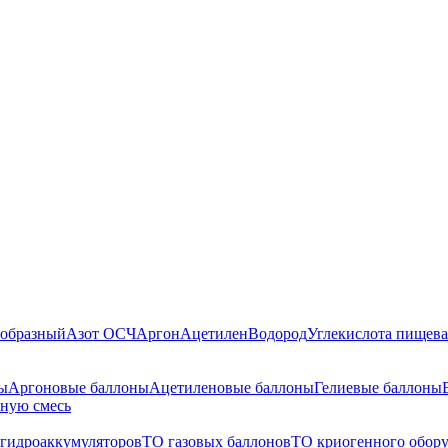
ообразный
Азот ОСЧ
Аргон
Ацетилен
Водород
Углекислота пищева
ы
Аргоновые баллоны
Ацетиленовые баллоны
Гелиевые баллоны
чную смесь
 гидроаккумуляторов
ТО газовых баллонов
ТО криогенного обор