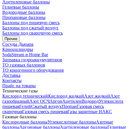
Ацетиленовые баллоны
Гелиевые баллоны
Водородные баллоны
Пропановые баллоны
Баллоны под пищевую смесь
Баллоны под сжатый воздух
Баллоны под сварочную смесь
Прочее
Сосуды Дьюара
Криоцилиндры
SodaStream и Home Bar
Заправка гидроаккумуляторов
ТО газовых баллонов
ТО криогенного оборудования
Доставка
Контакты
Прайс на товары
Технические газы
Кислород технический
Кислород жидкий
Азот жидкий
Азот
газообразный
Азот ОСЧ
Аргон
Ацетилен
Водород
Углекислота
пищевая
Гелий
Сжатый воздух
Пропан
Газовая смесь
сварочная
Газовая смесь пищевая
Газы защитные НАКС
Газовые баллоны
Кислородные баллоны
Углекислотные баллоны
Азотные
баллоны
Аргоновые баллоны
Ацетиленовые баллоны
Гелиевые