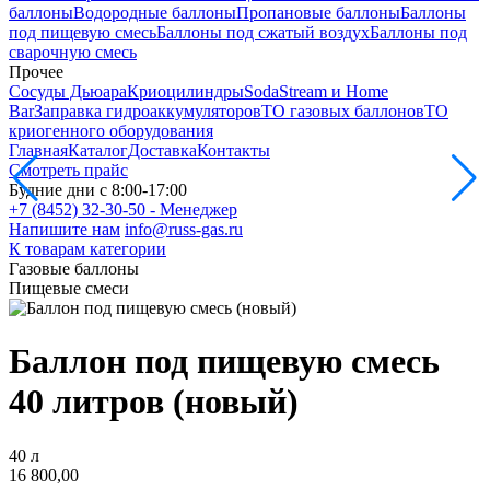
баллоны
Водородные баллоны
Пропановые баллоны
Баллоны
под пищевую смесь
Баллоны под сжатый воздух
Баллоны под
сварочную смесь
Прочее
Сосуды Дьюара
Криоцилиндры
SodaStream и Home
Bar
Заправка гидроаккумуляторов
ТО газовых баллонов
ТО
криогенного оборудования
Главная
Каталог
Доставка
Контакты
Смотреть прайс
Будние дни с 8:00-17:00
+7 (8452) 32-30-50 - Менеджер
Напишите нам
info@russ-gas.ru
К товарам категории
Газовые баллоны
Пищевые смеси
Баллон под пищевую смесь
40 литров (новый)
40 л
16 800,00